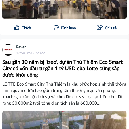
Thích
Bình luận
Chia sẻ
Rever
13:50 09/08/2022
Sau gần 10 năm bị 'treo', dự án Thủ Thiêm Eco Smart
City có vốn đầu tư gần 1 tỷ USD của Lotte cũng sắp
được khởi công
LOTTE Eco Smart City Thủ Thiêm là khu phức hợp sinh thái thông
minh quy mô lớn bao gồm trung tâm thương mại, văn phòng,
khách sạn, căn hộ dịch vụ và khu dân cư .v.v. tọa lạc trên khu đất
rộng 50,000m2 (với tổng diện tích sàn là 680.000...