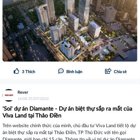
3
Thích
Bình luận
Chia sẻ
Rever
16:08 25/07/2022
'Soi' dự án Diamante - Dự án biệt thự sắp ra mắt của
Viva Land tại Thảo Điền
Trên website chính thức của mình, chủ đầu tư Viva Land tiết lộ dự
án biệt thự sắp ra mắt tại Thảo Điền, TP Thủ Đức với tên gọi
Diamante, giới hạn chỉ 15 căn. Thông tin về vị trí dự án Diamante