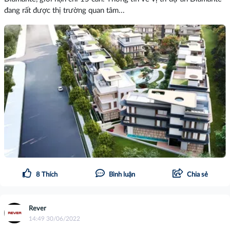
đang rất được thị trường quan tâm...
8
Thích
Bình luận
Chia sẻ
Rever
14:49 30/06/2022