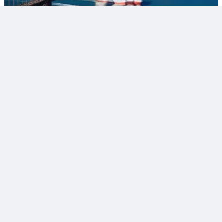
1
Thích
Bình luận
Chia sẻ
Nguyễn Hùng
18:11 24/05/2024
10 ngày với 22 chuỗi hoạt động, Lễ hội Sông nước sắp
diễn ra tại TPHCM có gì thú vị?