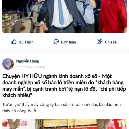
13
Thích
Bình luận
Chia sẻ
Nguyễn Hùng
12:27 25/09/2024
Chuyện HY HỮU ngành kinh doanh xổ số - Một
doanh nghiệp xổ số báo lỗ triền miên do “khách hàng
may mắn”, bị cạnh tranh bởi 'tệ nạn lô đề', "chi phí tiếp
khách nhiều"
Trước giờ thấy mấy công ty bán xổ số toàn siêu lãi, lần đầu tiên
thấy có công ty lỗ