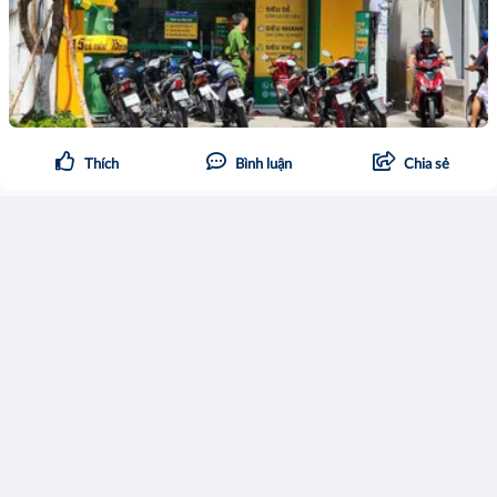
Thích
Bình luận
Chia sẻ
Phạm Minh Trang
20:39 15/12/2022
Gilimex - doanh nghiệp Việt đâm đơn kiện Amazon đòi
280 triệu USD của ai, làm ăn thế nào?
Theo báo cáo quản trị của Công ty, tính đến cuối năm 2020, ông
Lê Hùng, Chủ tịch GIL sở hữu 12,2% cổ phần; Công ty cổ phần
May hàng gia dụng Gilimex - PPJ (Công ty con của Gilimex) sở
hữu 3,95% cổ phần; một thành viên HĐQT khác...