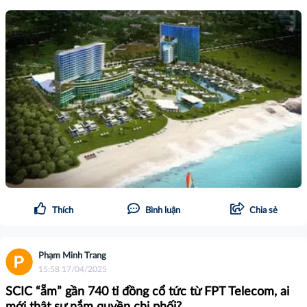
Thích
Bình luận
Chia sẻ
Phạm Minh Trang
15:58 17/04/2025
SCIC “ẵm” gần 740 tỉ đồng cổ tức từ FPT Telecom, ai