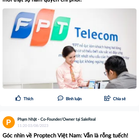
mới thật sự nắm quyền chi phối?
Thích
Bình luận
Chia sẻ
Phạm Nhật - Co-Founder/Owner tại SaleReal
11:20 03/08/2023
Góc nhìn về Proptech Việt Nam: Vẫn là rỗng tuếch!