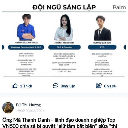
1
Thích
Bình luận
Chia sẻ
Bùi Thu Hương
19:39 03/02/2026
Ông Mã Thanh Danh - lãnh đạo doanh nghiệp Top
VN500 chia sẻ bí quyết “giữ tâm bất biến” giữa “thị