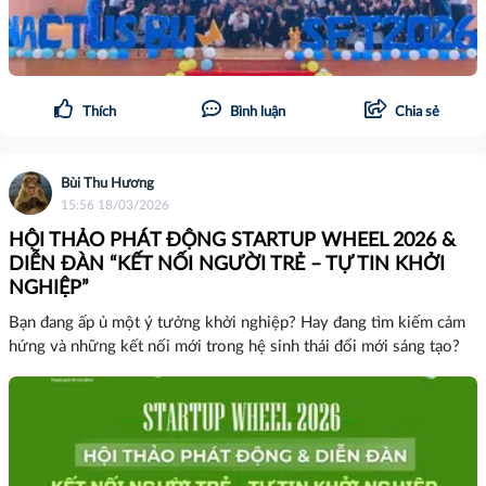
Thích
Bình luận
Chia sẻ
Bùi Thu Hương
15:56 18/03/2026
HỘI THẢO PHÁT ĐỘNG STARTUP WHEEL 2026 &
DIỄN ĐÀN “KẾT NỐI NGƯỜI TRẺ – TỰ TIN KHỞI
NGHIỆP”
Bạn đang ấp ủ một ý tưởng khởi nghiệp? Hay đang tìm kiếm cảm
hứng và những kết nối mới trong hệ sinh thái đổi mới sáng tạo?