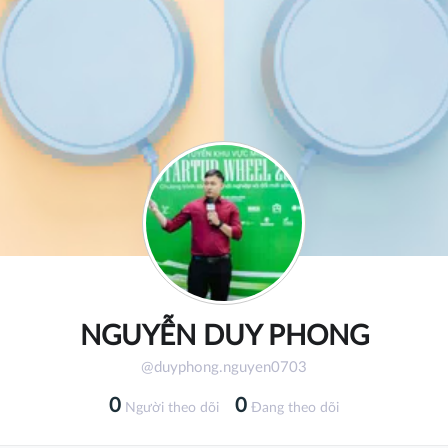
NGUYỄN DUY PHONG
@duyphong.nguyen0703
0
0
Người theo dõi
Đang theo dõi