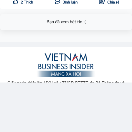
2
Thích
Bình luận
Chia sẻ
Bạn đã xem hết tin :(
Giấy phép thiết lập MXH số 477/GP-BTTTT do Bộ Thông tin và
Truyền thông cấp ngày 05/11/2019
Đơn vị vận hành: Công ty TNHH Truyền thông Quảng cáo Người
Đồng Hành
Chịu trách nhiệm nội dung: Nguyễn Đăng Hùng
Địa chỉ: 05 Đường 2A, KP Thái Bình 2, P.Long Bình, TP.Thủ Đức,
TP.HCM
Hotline: 077 9744 666