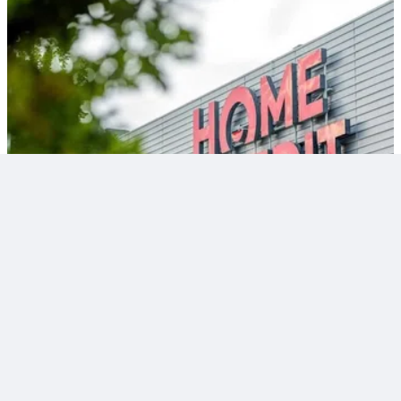
Thích
Bình luận
Chia sẻ
Lê Văn Long (M&A In-depth Research)
12:04 04/03/2026
Công ty của “nữ tướng” Nguyễn Thị Mai Thanh muốn
thâu tóm dự án điện gió 9.000 tỷ đồng từ Tập đoàn