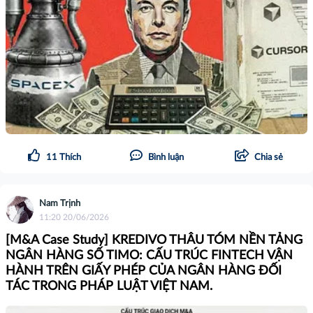
11
Thích
Bình luận
Chia sẻ
Nam Trịnh
11:20 20/06/2026
[M&A Case Study] KREDIVO THÂU TÓM NỀN TẢNG
NGÂN HÀNG SỐ TIMO: CẤU TRÚC FINTECH VẬN
HÀNH TRÊN GIẤY PHÉP CỦA NGÂN HÀNG ĐỐI
TÁC TRONG PHÁP LUẬT VIỆT NAM.