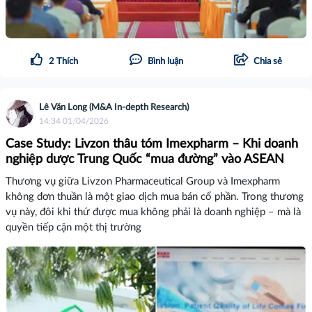
2
Thích
Bình luận
Chia sẻ
Lê Văn Long (M&A In-depth Research)
14:34 01/04/2026
Case Study: Livzon thâu tóm Imexpharm – Khi doanh
nghiệp dược Trung Quốc “mua đường” vào ASEAN
Thương vụ giữa Livzon Pharmaceutical Group và Imexpharm
không đơn thuần là một giao dịch mua bán cổ phần. Trong thương
vụ này, đôi khi thứ được mua không phải là doanh nghiệp – mà là
quyền tiếp cận một thị trường