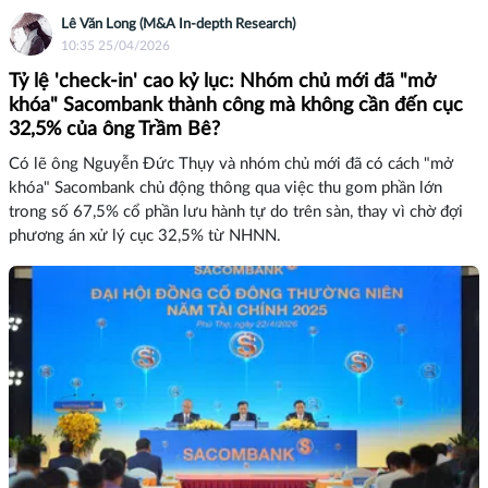
Lê Văn Long (M&A In-depth Research)
10:35 25/04/2026
Tỷ lệ 'check-in' cao kỷ lục: Nhóm chủ mới đã "mở
khóa" Sacombank thành công mà không cần đến cục
32,5% của ông Trầm Bê?
Có lẽ ông Nguyễn Đức Thụy và nhóm chủ mới đã có cách "mở
khóa" Sacombank chủ động thông qua việc thu gom phần lớn
trong số 67,5% cổ phần lưu hành tự do trên sàn, thay vì chờ đợi
phương án xử lý cục 32,5% từ NHNN.