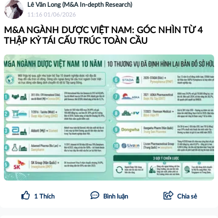
Lê Văn Long (M&A In-depth Research)
11:16 01/06/2026
M&A NGÀNH DƯỢC VIỆT NAM: GÓC NHÌN TỪ 4
THẬP KỶ TÁI CẤU TRÚC TOÀN CẦU
1
Thích
Bình luận
Chia sẻ