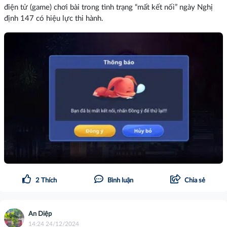
điện tử (game) chơi bài trong tình trạng “mất kết nối” ngày Nghị
định 147 có hiệu lực thi hành.
2
Thích
Bình luận
Chia sẻ
An Diệp
14:24 24/12/2024