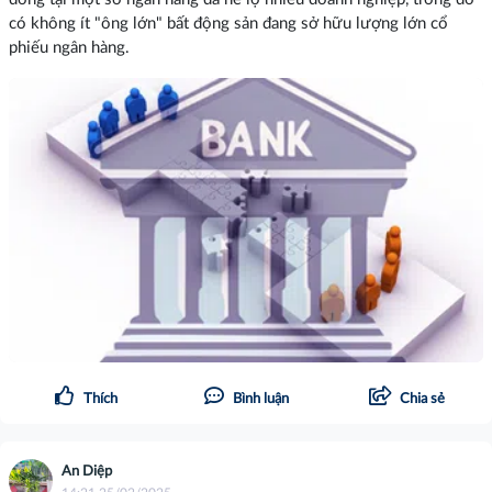
có không ít "ông lớn" bất động sản đang sở hữu lượng lớn cổ
phiếu ngân hàng.
Thích
Bình luận
Chia sẻ
An Diệp